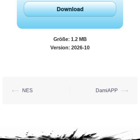
Download
Größe:
1.2 MB
Version:
2026-10
Beitrags-
⟵
NES
DamiAPP
⟶
Navigation