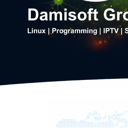
Damisoft Groupe | Damify | IPTV | Linux