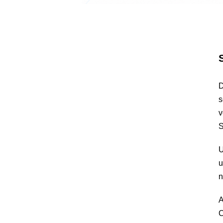
D
s
v
S
U
u
n
A
C