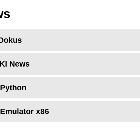
ws
Dokus
KI News
Python
Emulator x86